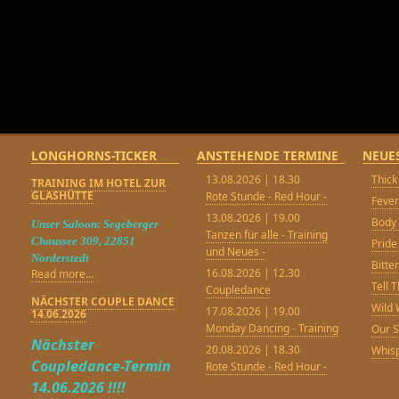
LONGHORNS-TICKER
ANSTEHENDE TERMINE
NEUE
13.08.2026 | 18.30
Thick
TRAINING IM HOTEL ZUR
GLASHÜTTE
Rote Stunde - Red Hour -
Feve
13.08.2026 | 19.00
Body 
Unser Saloon: Segeberger
Tanzen für alle - Training
Chaussee 309, 22851
Pride
und Neues -
Norderstedt
Bitt
16.08.2026 | 12.30
Read more...
Tell 
Coupledance
NÄCHSTER COUPLE DANCE
Wild 
17.08.2026 | 19.00
14.06.2026
Monday Dancing - Training
Our 
Nächster
20.08.2026 | 18.30
Whisp
Coupledance-Termin
Rote Stunde - Red Hour -
14.06.2026 !!!!