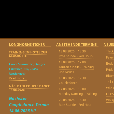
LONGHORNS-TICKER
ANSTEHENDE TERMINE
NEUE
13.08.2026 | 18.30
Thick
TRAINING IM HOTEL ZUR
GLASHÜTTE
Rote Stunde - Red Hour -
Feve
13.08.2026 | 19.00
Body 
Unser Saloon: Segeberger
Tanzen für alle - Training
Chaussee 309, 22851
Pride
und Neues -
Norderstedt
Bitt
16.08.2026 | 12.30
Read more...
Tell 
Coupledance
NÄCHSTER COUPLE DANCE
Wild 
17.08.2026 | 19.00
14.06.2026
Monday Dancing - Training
Our 
Nächster
20.08.2026 | 18.30
Whisp
Coupledance-Termin
Rote Stunde - Red Hour -
14.06.2026 !!!!