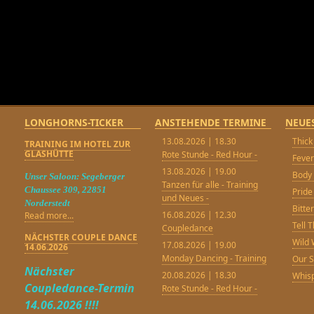
LONGHORNS-TICKER
ANSTEHENDE TERMINE
NEUE
13.08.2026 | 18.30
Thick
TRAINING IM HOTEL ZUR
GLASHÜTTE
Rote Stunde - Red Hour -
Feve
13.08.2026 | 19.00
Body 
Unser Saloon: Segeberger
Tanzen für alle - Training
Chaussee 309, 22851
Pride
und Neues -
Norderstedt
Bitt
16.08.2026 | 12.30
Read more...
Tell 
Coupledance
NÄCHSTER COUPLE DANCE
Wild 
17.08.2026 | 19.00
14.06.2026
Monday Dancing - Training
Our 
Nächster
20.08.2026 | 18.30
Whisp
Coupledance-Termin
Rote Stunde - Red Hour -
14.06.2026 !!!!