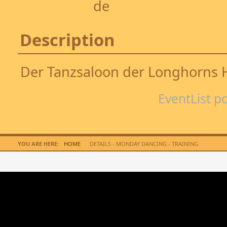
Description
Der Tanzsaloon der Longhorns
EventList 
YOU ARE HERE:
HOME
DETAILS - MONDAY DANCING - TRAINING